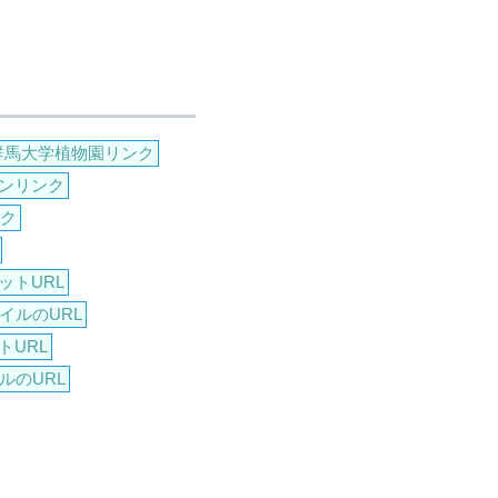
群馬大学植物園リンク
ンリンク
ンク
ットURL
イルのURL
トURL
ルのURL