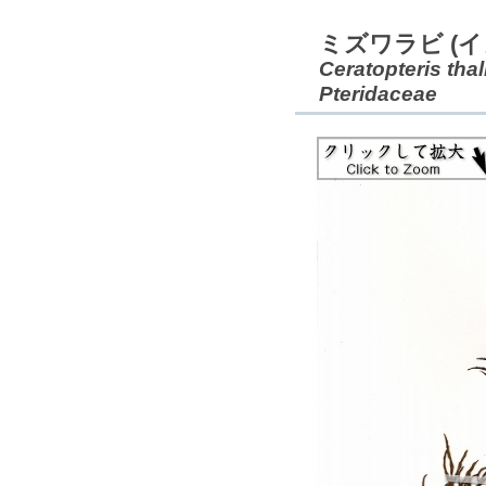
ミズワラビ (
Ceratopteris thal
Pteridaceae