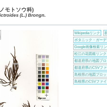
イノモトソウ科)
ictroides (L.) Brongn.
Wikipediaリンク
ボタニック・ガーデ
Google画像検索リ
松江の花図鑑リンク
都道府県の地図プロ
都道府県のCSVファ
島根県の地図プロッ
島根県のCSVファイ