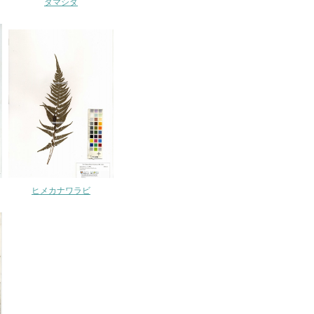
タマシダ
ヒメカナワラビ