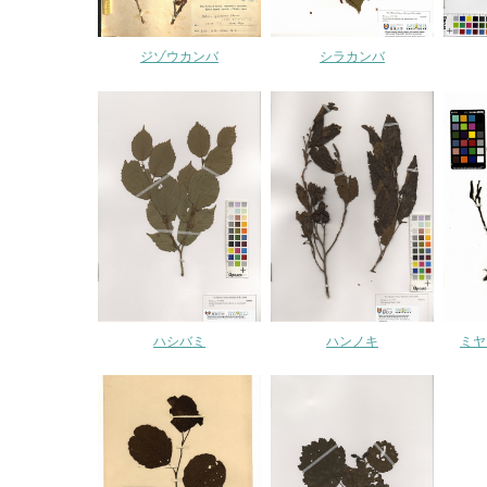
ジゾウカンバ
シラカンバ
ハシバミ
ハンノキ
ミヤ