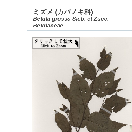
ミズメ (カバノキ科)
Betula grossa Sieb. et Zucc.
Betulaceae