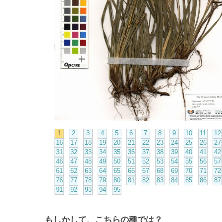
1
2
3
4
5
6
7
8
9
10
11
12
16
17
18
19
20
21
22
23
24
25
26
27
31
32
33
34
35
36
37
38
39
40
41
42
46
47
48
49
50
51
52
53
54
55
56
57
61
62
63
64
65
66
67
68
69
70
71
72
76
77
78
79
80
81
82
83
84
85
86
87
91
92
93
94
95
もしかして、こちらの種では？