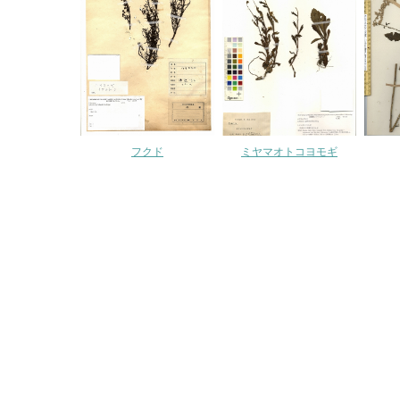
フクド
ミヤマオトコヨモギ